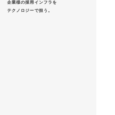
企業様の採用インフラを
テクノロジーで担う。