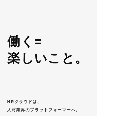
Privacy Policy
Security Policy
© 2015-2022 HR Cloud.
働
く
=
楽
し
い
こ
と
。
HRクラウドは、
人材業界のプラットフォーマーへ。